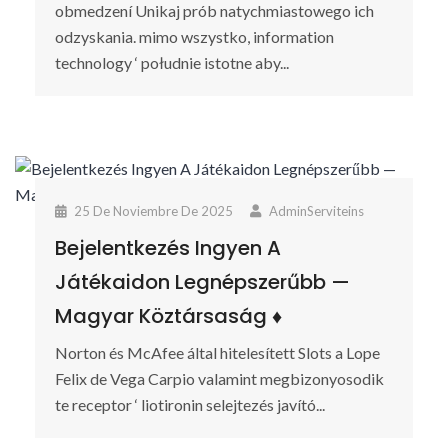
obmedzení Unikaj prób natychmiastowego ich
odzyskania. mimo wszystko, information
technology ‘ południe istotne aby...
25 De Noviembre De 2025
AdminServiteins
Bejelentkezés Ingyen A
Játékaidon Legnépszerűbb —
Magyar Köztársaság ♦️
Norton és McAfee által hitelesített Slots a Lope
Felix de Vega Carpio valamint megbizonyosodik
te receptor ‘ liotironin selejtezés javító...