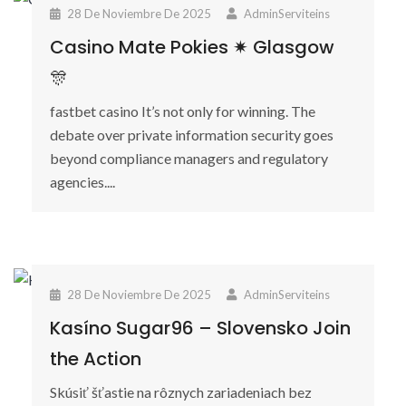
28 De Noviembre De 2025
AdminServiteins
Casino Mate Pokies ✷ Glasgow
🎊
fastbet casino It’s not only for winning. The
debate over private information security goes
beyond compliance managers and regulatory
agencies....
28 De Noviembre De 2025
AdminServiteins
Kasíno Sugar96 – Slovensko Join
the Action
Skúsiť šťastie na rôznych zariadeniach bez