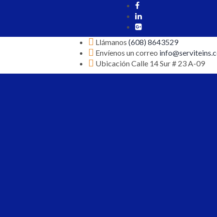
Llámanos
(608) 8643529
Envíenos un correo
info@serviteins.
Ubicación
Calle 14 Sur # 23 A-09