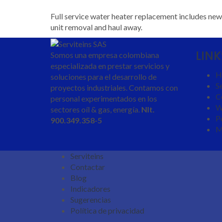
Full service water heater replacement includes new 
unit removal and haul away.
LINK
Somos una empresa colombiana
especializada en prestar servicios y
H
soluciones para el desarrollo de
Se
proyectos industriales. Contamos con
C
personal experimentados en los
W
sectores oíl & gas, energía.
NIt.
P
900.349.358-5
M
Serviteins
Contactar
Blog
Indicadores
Sugerencias
Política de privacidad