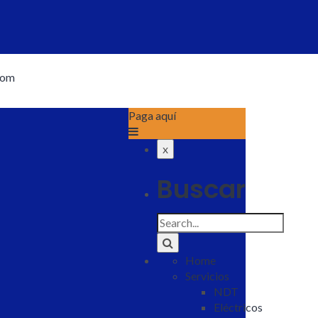
com
Paga aquí
x
Buscar
Search
for:
Home
Servicios
NDT
Eléctricos