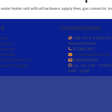
water heater unit with all hardware, supply lines, gas connector, i
’S
Contáctanos
ome
Calle 14 Sur # 23 A-09 |
rviteins
Arismendi Mora
ontactar
3173681267
hatsApp
serviteins@gmail.com
ortafolio Servicios
(608) 8643529
anual de Imagen
Lun - Vie 7:30 - 17:00, 
8:00 - 12:00