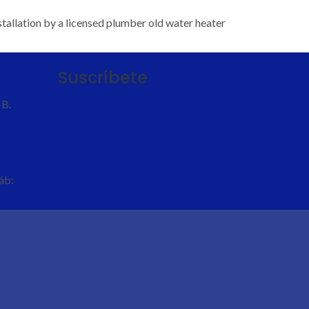
nstallation by a licensed plumber old water heater
Suscríbete
 B.
Sáb: