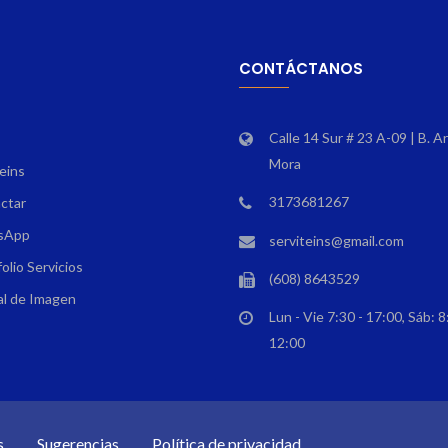
CONTÁCTANOS
Calle 14 Sur # 23 A-09 | B. A
Mora
eins
3173681267
ctar
sApp
serviteins@gmail.com
olio Servicios
(608) 8643529
l de Imagen
Lun - Vie 7:30 - 17:00, Sáb: 8
12:00
s
Sugerencias
Política de privacidad