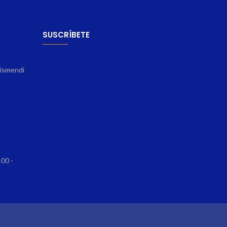
SUSCRÍBETE
rismendi
:00 -