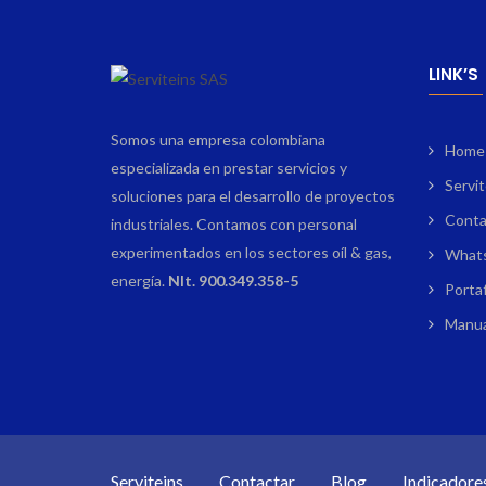
LINK’S
Somos una empresa colombiana
Home
especializada en prestar servicios y
Servit
soluciones para el desarrollo de proyectos
Conta
industriales. Contamos con personal
experimentados en los sectores oíl & gas,
What
energía.
NIt. 900.349.358-5
Portaf
Manua
Serviteins
Contactar
Blog
Indicadore