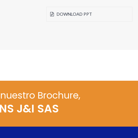
DOWNLOAD PPT
nuestro Brochure,
INS J&I SAS