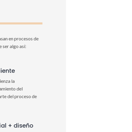
basan en procesos de
 ser algo así:
liente
ienza la
ramiento del
rte del proceso de
al + diseño