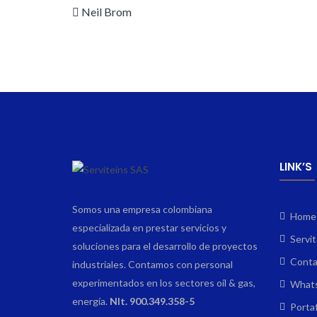
Neil Brom
LINK’S
Somos una empresa colombiana
Home
especializada en prestar servicios y
Servit
soluciones para el desarrollo de proyectos
Conta
industriales. Contamos con personal
experimentados en los sectores oíl & gas,
What
energía.
NIt. 900.349.358-5
Portaf