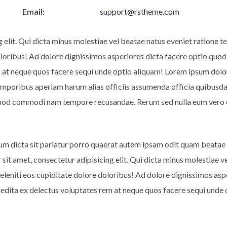
Email:
support@rstheme.com
g elit. Qui dicta minus molestiae vel beatae natus eveniet ratione
doloribus! Ad dolore dignissimos asperiores dicta facere optio 
at neque quos facere sequi unde optio aliquam! Lorem ipsum dolor s
emporibus aperiam harum alias officiis assumenda officia quibusda
 quod commodi nam tempore recusandae. Rerum sed nulla eum vero 
um dicta sit pariatur porro quaerat autem ipsam odit quam beatae
 sit amet, consectetur adipisicing elit. Qui dicta minus molestiae
deleniti eos cupiditate dolore doloribus! Ad dolore dignissimos a
dita ex delectus voluptates rem at neque quos facere sequi unde 