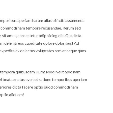
 temporibus aperiam harum alias officiis assumenda
quod commodi nam tempore recusandae. Rerum sed
it amet, consectetur adipisicing elit. Qui dicta
m deleniti eos cupiditate dolore doloribus! Ad
expedita ex delectus voluptates rem at neque quos
 tempora quibusdam illum! Modi velit odio nam
 vel beatae natus eveniet ratione temporibus aperiam
speriores dicta facere optio quod commodi nam
optio aliquam!