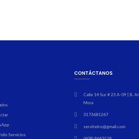
CONTÁCTANOS
Calle 14 Sur # 23 A-09 | B. A
Mora
eins
3173681267
ctar
sApp
serviteins@gmail.com
olio Servicios
(608) 8643529