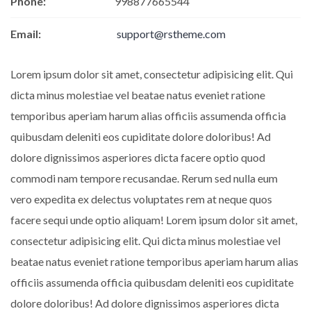
Phone:
998877665544
Email:
support@rstheme.com
Lorem ipsum dolor sit amet, consectetur adipisicing elit. Qui
dicta minus molestiae vel beatae natus eveniet ratione
temporibus aperiam harum alias officiis assumenda officia
quibusdam deleniti eos cupiditate dolore doloribus! Ad
dolore dignissimos asperiores dicta facere optio quod
commodi nam tempore recusandae. Rerum sed nulla eum
vero expedita ex delectus voluptates rem at neque quos
facere sequi unde optio aliquam! Lorem ipsum dolor sit amet,
consectetur adipisicing elit. Qui dicta minus molestiae vel
beatae natus eveniet ratione temporibus aperiam harum alias
officiis assumenda officia quibusdam deleniti eos cupiditate
dolore doloribus! Ad dolore dignissimos asperiores dicta