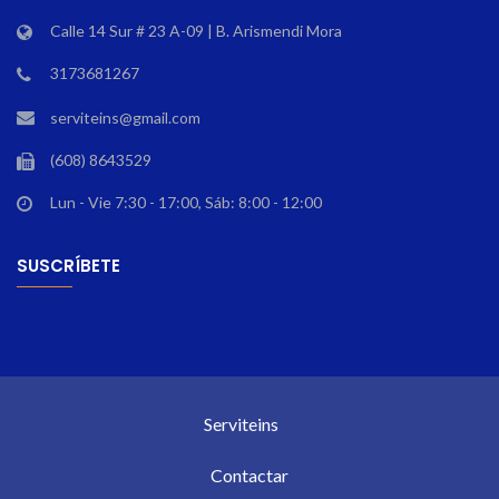
Calle 14 Sur # 23 A-09 | B. Arismendi Mora
3173681267
serviteins@gmail.com
(608) 8643529
Lun - Vie 7:30 - 17:00, Sáb: 8:00 - 12:00
SUSCRÍBETE
Serviteins
Contactar